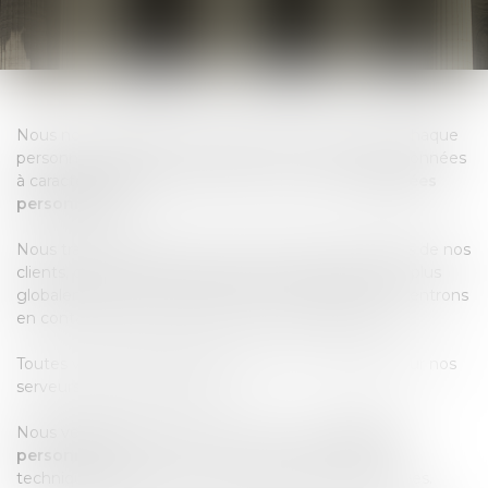
Nous nous engageons à respecter la vie privée de chaque
personne dont nous sommes amenés à traiter les données
à caractère personnel (dénommées ci-après «
Données
personnelles
»).
Nous traitons notamment les Données personnelles de nos
clients, des personnes qui visitent notre site web et plus
globalement de toute personne avec laquelle nous entrons
en contact dans le cadre de notre activité d'avocat.
Toutes vos Données personnelles sont hébergées sur nos
serveurs internes en France.
Nous veillons à assurer la sécurité de vos
Données
personnelles
, en mettant en œuvre des mesures
techniques, juridiques et organisationnelles renforcées.