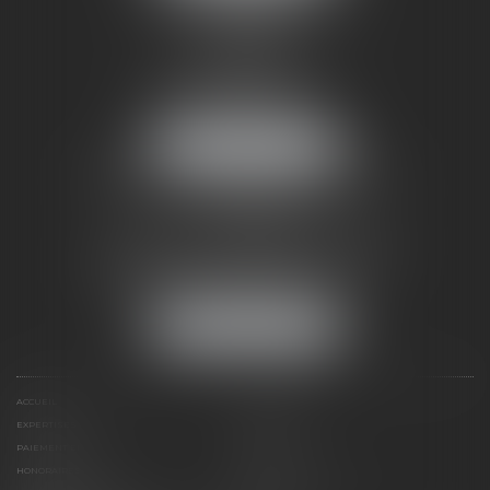
À PARIS
10 boulevard Malesherbes
75008 PARIS
Tél :
01 53 43 36 00
Fax : 01 53 43 36 01
NOUS LOCALISER
NOTRE CORRESPONDANT À
LONDRES
City Tower – 40 Basinghall Street
London EC2V 5DE DX 42601 Cheapside
Tél :
+44 (0)20 75 88 90 80
Fax : +44 (0)20 75 88 89 88
NOUS LOCALISER
ACCUEIL
PRÉSENTATION
EXPERTISES
ACTUALITÉS
PAIEMENT EN LIGNE
CONTACT
HONORAIRES
PLAN DU SITE