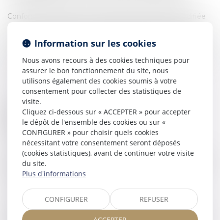
Conformément à la loi n°78-17 du 6 janvier 1978 modifiée
relative à l'informatique, aux fichiers et aux libertés, et au
règlement européen 2016/679, dit Règlement Général sur
Information sur les cookies
la Protection des Données (
RGPD
), vous disposez d'un droit
d'accès, de rectification, de suppression des informations
Nous avons recours à des cookies techniques pour
qui vous concernent.
assurer le bon fonctionnement du site, nous
utilisons également des cookies soumis à votre
Vous pouvez exercer vos droits en vous adressant à :
consentement pour collecter des statistiques de
visite.
MCM AVOCAT
Cliquez ci-dessous sur « ACCEPTER » pour accepter
12 Boulevard de Puyblanc ,
le dépôt de l'ensemble des cookies ou sur «
19100 Brive-la-Gaillarde
CONFIGURER » pour choisir quels cookies
nécessitant votre consentement seront déposés
Vous avez également le droit de déposer une plainte
(cookies statistiques), avant de continuer votre visite
auprès de la Commission Nationale de l’Informatique et des
du site.
Libertés (
CNIL
), dont le site Internet peut être consulté à
Plus d'informations
l’adresse suivante :
www.cnil.fr
.
CONFIGURER
REFUSER
Dans le cadre du fonctionnement de notre Site, nous
pouvons déposer des cookies sur les appareils des visiteurs.
ACCEPTER