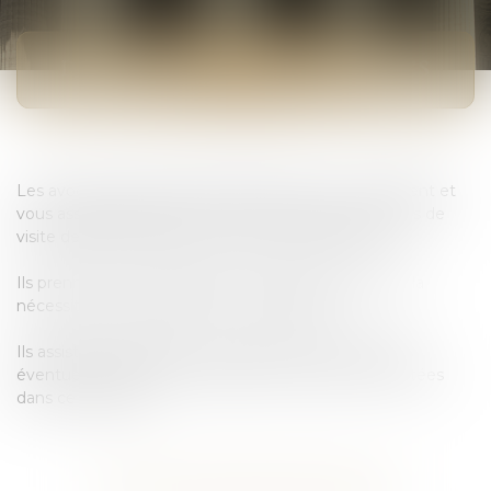
DROITS DES GRANDS-PARENTS
Les avocats du cabinet MCM AVOCAT vous conseillent et
vous assistent dans le cadre de la question des droits de
visite des grands-parents sur leurs petits-enfants.
Ils prennent en considération l’intérêt de l’enfant et la
nécessité de privilégier un accord amiable.
Ils assistent également les parties dans le cadre des
éventuelles procédures judiciaires qui seraient intentées
dans ce domaine.
Voir tous les domaines d'intervention