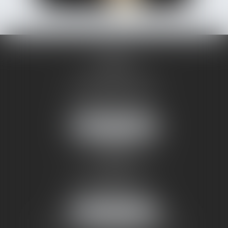
Marie
CARMOUSE
Avocat Collaboratrice
CABINET
À BRIVE
12 Boulevard de Puyblanc
19100 Brive-la-Gaillarde
Tél :
05 55 74 00 00
Fax : 05 55 23 49 62
NOUS LOCALISER
CABINET
À PARIS
10 boulevard Malesherbes
75008 PARIS
Tél :
01 53 43 36 00
Fax : 01 53 43 36 01
NOUS LOCALISER
NOTRE CORRESPONDANT À