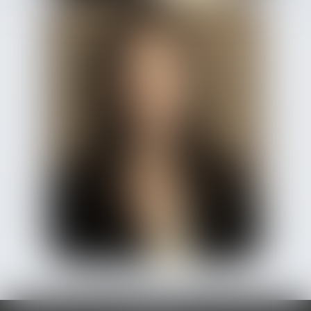
Albane
CAILLAUD
Avocat Associée
Marie
CARMOUSE
Avocat Collaboratrice