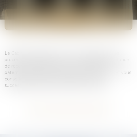
FILIATION / ADOPTION
Le Cabinet MCM AVOCAT vous accompagne pour les
procédures d’établissement ou de contestation de filiation,
de reconnaissance de paternité, de contestation de
paternité, d’adoption simple, d’adoption plénière (…) et vous
conseille sur l’ensemble des incidences civiles et
successorales qui peuvent découler de ces choix.
Voir tous les domaines d'intervention