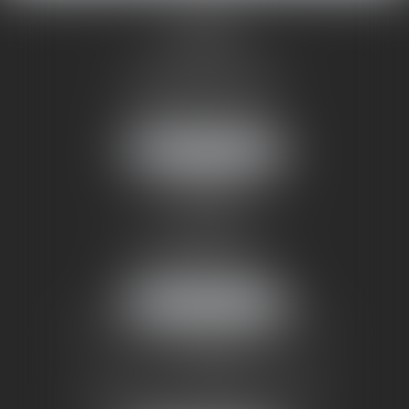
CABINET
À BRIVE
12 Boulevard de Puyblanc
19100 Brive-la-Gaillarde
Tél :
05 55 74 00 00
Fax : 05 55 23 49 62
NOUS LOCALISER
CABINET
À PARIS
10 boulevard Malesherbes
75008 PARIS
Tél :
01 53 43 36 00
Fax : 01 53 43 36 01
NOUS LOCALISER
NOTRE CORRESPONDANT À
LONDRES
City Tower – 40 Basinghall Street
London EC2V 5DE DX 42601 Cheapside