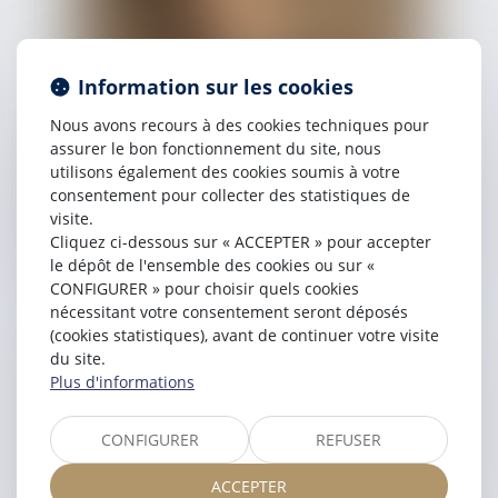
Information sur les cookies
Nous avons recours à des cookies techniques pour
assurer le bon fonctionnement du site, nous
utilisons également des cookies soumis à votre
consentement pour collecter des statistiques de
visite.
Cliquez ci-dessous sur « ACCEPTER » pour accepter
le dépôt de l'ensemble des cookies ou sur «
CONFIGURER » pour choisir quels cookies
nécessitant votre consentement seront déposés
(cookies statistiques), avant de continuer votre visite
Antoine
LACHENAUD
du site.
Avocat Associé
Plus d'informations
CONFIGURER
REFUSER
ACCEPTER