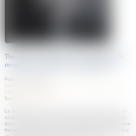
Transmission patrimoniale au sein d’une famille
recomposée : quelles sont les règles légales ?
Publié le :
06/10/2022
Droit de la famille, des personnes et de leur patrimoine
/
Patrimoine et succession
Source :
www.flf.fr
La famille recomposée est définie par l’INSEE comme un
couple marié ou non, vivant avec au moins un enfant issu
d’une précédente union[1]. Elle représente 9 % des familles
françaises en 2020[2]. Or, une telle cellule familiale entraîne