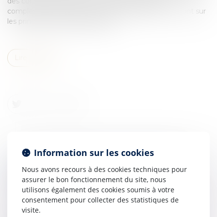
des conséquences patrimoniales importantes et
complexes, notamment en cas de succession. Le point sur
les principales règles applicables...
Lire la suite
Information sur les cookies
LEGS : LA DÉLIVRANCE JUDICIAIRE EST
Nous avons recours à des cookies techniques pour
INSUFFISANTE POUR EN OBTENIR LE
assurer le bon fonctionnement du site, nous
PAIEMENT
utilisons également des cookies soumis à votre
Droit de la famille, des personnes et de leur patrimoine
consentement pour collecter des statistiques de
/
Patrimoine et succession
visite.