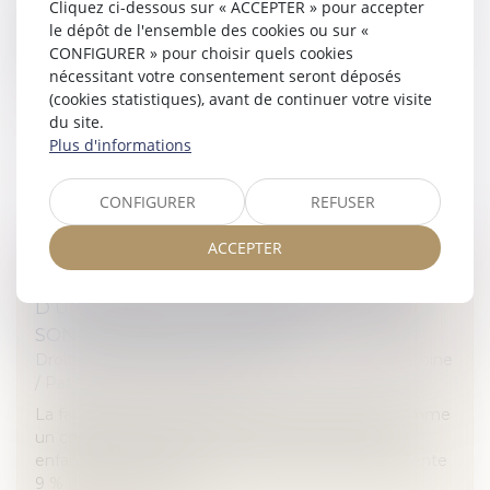
Un légataire de somme d’argent a obtenu la
Cliquez ci-dessous sur « ACCEPTER » pour accepter
délivrance judiciaire de son legs dans les limites de la
le dépôt de l'ensemble des cookies ou sur «
quotité disponible. Il a fait délivrer, par huissier, un
CONFIGURER » pour choisir quels cookies
commandement de paye...
nécessitant votre consentement seront déposés
(cookies statistiques), avant de continuer votre visite
Lire la suite
du site.
Plus d'informations
CONFIGURER
REFUSER
ACCEPTER
TRANSMISSION PATRIMONIALE AU SEIN
D’UNE FAMILLE RECOMPOSÉE : QUELLES
SONT LES RÈGLES LÉGALES ?
Droit de la famille, des personnes et de leur patrimoine
/
Patrimoine et succession
La famille recomposée est définie par l’INSEE comme
un couple marié ou non, vivant avec au moins un
enfant issu d’une précédente union[1]. Elle représente
9 % des familles franç...