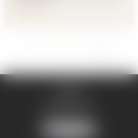
Lire la suite
...
<<
<
13
14
15
16
17
18
19
>
>>
CABINET
À BRIVE
12 Boulevard de Puyblanc
19100 Brive-la-Gaillarde
Tél :
05 55 74 00 00
Fax : 05 55 23 49 62
NOUS LOCALISER