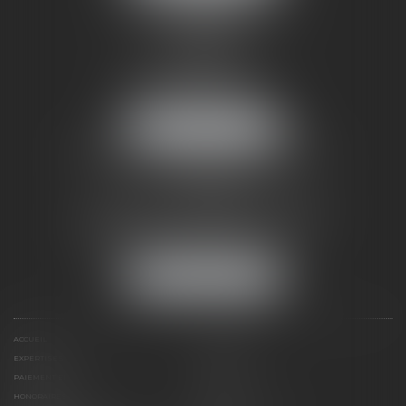
CABINET
À PARIS
10 boulevard Malesherbes
75008 PARIS
Tél :
01 53 43 36 00
Fax : 01 53 43 36 01
NOUS LOCALISER
NOTRE CORRESPONDANT À
LONDRES
City Tower – 40 Basinghall Street
London EC2V 5DE DX 42601 Cheapside
Tél :
+44 (0)20 75 88 90 80
Fax : +44 (0)20 75 88 89 88
NOUS LOCALISER
ACCUEIL
PRÉSENTATION
EXPERTISES
ACTUALITÉS
PAIEMENT EN LIGNE
CONTACT
HONORAIRES
PLAN DU SITE