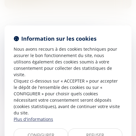
VERS UNE SIMPLIFICATION DES
Information sur les cookies
PROCÉDURES DE PARTAGE JUDICIAIRE DES
Nous avons recours à des cookies techniques pour
INDIVISIONS
assurer le bon fonctionnement du site, nous
Droit de la famille, des personnes et de leur patrimoine
utilisons également des cookies soumis à votre
/
Patrimoine et succession
consentement pour collecter des statistiques de
En présence de plusieurs successeurs à titre universel
visite.
(héritiers ou légataires), les biens qui composent le
Cliquez ci-dessous sur « ACCEPTER » pour accepter
patrimoine du défunt se trouvent en indivision à
le dépôt de l'ensemble des cookies ou sur «
compter du décès. E...
CONFIGURER » pour choisir quels cookies
nécessitant votre consentement seront déposés
Lire la suite
(cookies statistiques), avant de continuer votre visite
du site.
Plus d'informations
CONFIGURER
REFUSER