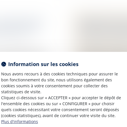
L’IMPORTANCE DE
INTERDICTION AU
DÉLAIS LÉGAUX
PRÉLEVER CERTAI
 patrimoine
/
Droit de la famille, 
Patrimoine et succes
 tout créancier d’une
Les députés ont adopt
élai de 15 mois. C’est
interdit aux établiss
Information sur les cookies
lors des successions,
Nous avons recours à des cookies techniques pour assurer le
Lire la suite
bon fonctionnement du site, nous utilisons également des
cookies soumis à votre consentement pour collecter des
statistiques de visite.
Cliquez ci-dessous sur « ACCEPTER » pour accepter le dépôt de
l'ensemble des cookies ou sur « CONFIGURER » pour choisir
quels cookies nécessitant votre consentement seront déposés
(cookies statistiques), avant de continuer votre visite du site.
Plus d'informations
RF ÉMET DES
UN REGISTRE PO