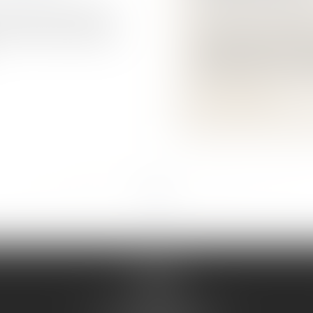
Patrimoine et succes
et sa fille elle-même
ils. Le de cujus avait
L'action en réduction
réservataires pour pr
appelée réserve héréd
Lire la suite
...
...
<<
<
3
4
5
6
7
8
9
>
>>
CABINET
À PARIS
10 boulevard Malesherbes