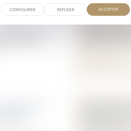
LEURE
PROTECTION FU
ACCEPTER
CONFIGURER
REFUSER
ÈQUES
Droit de la famille, 
Patrimoine et succes
 patrimoine
/
Après 9 années d’att
future vient enfin de 
 de bien s’informer
l’adaptation de la soc
ques et d’informer
...
Lire la suite
 DU CONJOINT DE
HÉRITIERS RÉSER
PPORTABLE
PRESCRIPTION : 
 patrimoine
/
EN RÉDUCTION ?
Droit de la famille, 