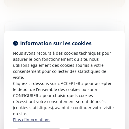
LES BARÈMES DES DROITS DE SUCCESSION
ET DONATION POUR 2024.
Information sur les cookies
Droit de la famille, des personnes et de leur patrimoine
Nous avons recours à des cookies techniques pour
/
Patrimoine et succession
assurer le bon fonctionnement du site, nous
Le projet de loi de finances ne vient pas modifier le
utilisons également des cookies soumis à votre
barème des droits de succession pour l’année 2024.
consentement pour collecter des statistiques de
Les abattements et barèmes sont expliqués ci-après
visite.
selon le lien de pare...
Cliquez ci-dessous sur « ACCEPTER » pour accepter
le dépôt de l'ensemble des cookies ou sur «
Lire la suite
CONFIGURER » pour choisir quels cookies
nécessitant votre consentement seront déposés
(cookies statistiques), avant de continuer votre visite
du site.
Plus d'informations