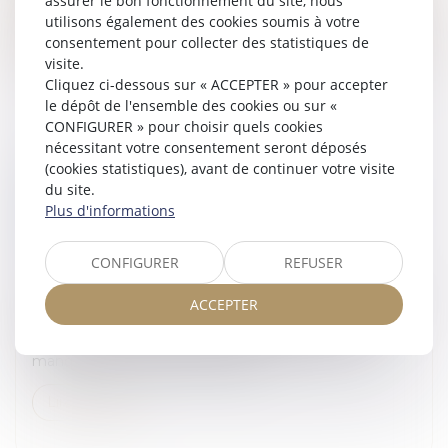
assurer le bon fonctionnement du site, nous
utilisons également des cookies soumis à votre
Lire la suite
consentement pour collecter des statistiques de
visite.
Cliquez ci-dessous sur « ACCEPTER » pour accepter
le dépôt de l'ensemble des cookies ou sur «
CONFIGURER » pour choisir quels cookies
nécessitant votre consentement seront déposés
(cookies statistiques), avant de continuer votre visite
DE NOUVELLES PRÉCISIONS SUR
du site.
L’INDEMNISATION DU PRENEUR VICTIME
Plus d'informations
DU MANQUEMENT DU BAILLEUR À SON
OBLIGATION DE DÉLIVRANCE
CONFIGURER
REFUSER
Droit immobilier
En cas de manquement du bailleur à son obligation de
ACCEPTER
délivrance, le locataire peut, d’une part, demander
l’indemnisation des dommages résultant de ce
manquement, notamment la pe...
Lire la suite