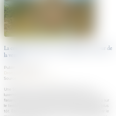
La conformité du bien vendu s’apprécie au jour de
la vente
Publié le :
05/04/2023
Droit immobilier
Source :
www.labase-lextenso.fr
Une SCI vend à une société immobilière de droit
luxembourgeois une grange à démolir, l’acte de vente
faisant état d’un permis de construire deux immeubles sur
le terrain, accordé par arrêté municipal quelques mois plus
tôt. Est annexé à l’acte de vente un certificat délivré par le