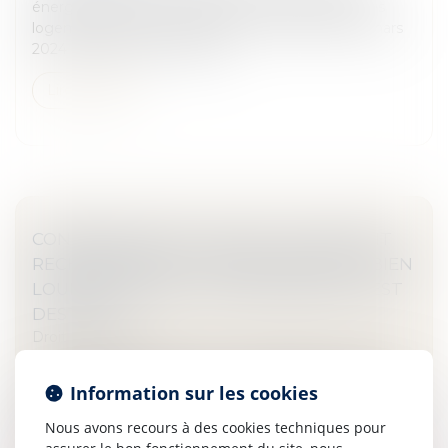
énergétique (DPE) connaît des évolutions pour les
logements de moins de 40 m2. Un arrêté du 25 mars
2024 a modifié les seuils des...
Lire la suite
CONSIGNATION DU LOYER : LE JUGE DOIT
RECHERCHER SI LE TROUBLE REND LE BIEN
LOUÉ IMPROPRE À L’USAGE AUQUEL IL EST
DESTINÉ
Droit immobilier
Dans une affaire portée à la connaissance de la Cour
de cassation le 6 juillet dernier, un bailleur avait donné
Information sur les cookies
en location un local à usage commercial dans un
Nous avons recours à des cookies techniques pour
immeuble soumis a...