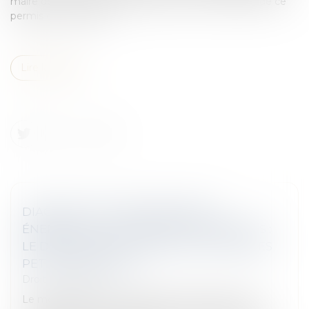
maire de la commune attestant de la non-caducité de ce
permis de construire...
Lire la suite
DIAGNOSTIC DE PERFORMANCE
ÉNERGÉTIQUE -PASSOIRES THERMIQUES :
LE DPE ÉVOLUE AU 1ER JUILLET POUR LES
PETITES SURFACES
Droit immobilier
Le mode de calcul du diagnostic de performance