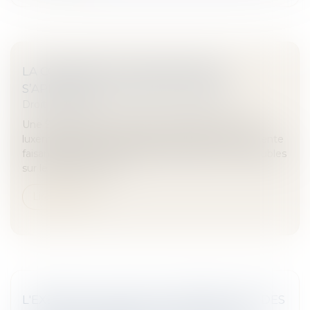
LA CONFORMITÉ DU BIEN VENDU
S’APPRÉCIE AU JOUR DE LA VENTE
Droit immobilier
Une SCI vend à une société immobilière de droit
luxembourgeois une grange à démolir, l’acte de vente
faisant état d’un permis de construire deux immeubles
sur le terrain, accord...
Lire la suite
L'EXERCICE DU DROIT DE PRÉEMPTION DES