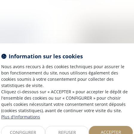
PROPRIÉTAIRES
L’ABSENCE DE V
EN JUSTICE
NOTORIÉTÉ ACQUI
NULLITÉ
Droit immobilier
/
Dro
passage pour
Information sur les cookies
u seul fait que les
a Cour de cassation, 
Nous avons recours à des cookies techniques pour assurer le
es au cours...
venue rappeler qu’un
bon fonctionnement du site, nous utilisons également des
annulé au seul motif 
cookies soumis à votre consentement pour collecter des
statistiques de visite.
Lire la suite
Cliquez ci-dessous sur « ACCEPTER » pour accepter le dépôt de
l'ensemble des cookies ou sur « CONFIGURER » pour choisir
quels cookies nécessitant votre consentement seront déposés
(cookies statistiques), avant de continuer votre visite du site.
Plus d'informations
ACCEPTER
CONFIGURER
REFUSER