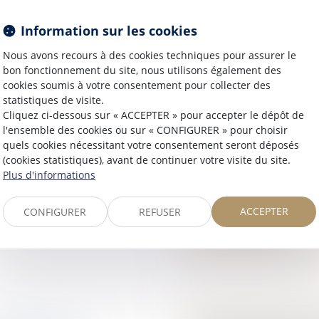
Information sur les cookies
Nous avons recours à des cookies techniques pour assurer le
bon fonctionnement du site, nous utilisons également des
CONSÉQUENCES
DROIT DE VISITE
cookies soumis à votre consentement pour collecter des
 PRESTATION
PLACE POUR LA P
statistiques de visite.
Cliquez ci-dessous sur « ACCEPTER » pour accepter le dépôt de
Droit de la famille, 
l'ensemble des cookies ou sur « CONFIGURER » pour choisir
 patrimoine
Si des enfants mineur
quels cookies nécessitant votre consentement seront déposés
sous conditions, bénéf
t imposer le
(cookies statistiques), avant de continuer votre visite du site.
Plus d'informations
minorité, les mineurs 
enser l’impact de la
pension alime...
ACCEPTER
CONFIGURER
REFUSER
Lire la suite