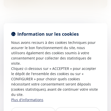
GARANTIE DE PARFAIT ACHÈVEMENT ET
Information sur les cookies
ABSENCE DE NOTIFICATION PRÉALABLE
Nous avons recours à des cookies techniques pour
DES DÉSORDRES RÉVÉLÉS
assurer le bon fonctionnement du site, nous
POSTÉRIEUREMENT À LA RÉCEPTION
utilisons également des cookies soumis à votre
Droit immobilier
/
Droit de la construction
consentement pour collecter des statistiques de
Vu l'article 1792-6 du Code civil, la garantie de parfait
visite.
achèvement, à laquelle l'entrepreneur est tenu
Cliquez ci-dessous sur « ACCEPTER » pour accepter
pendant un délai d'un an, à compter de la réception,
le dépôt de l'ensemble des cookies ou sur «
s'étend à...
CONFIGURER » pour choisir quels cookies
nécessitant votre consentement seront déposés
Lire la suite
(cookies statistiques), avant de continuer votre visite
du site.
Plus d'informations