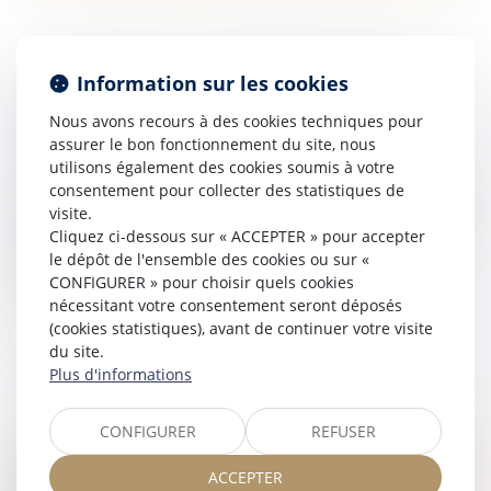
Information sur les cookies
MÉTHODOLOGIE DU REPÉRAGE AMIANTE
AVANT DÉMOLITION OU TRAVAUX DE
Nous avons recours à des cookies techniques pour
DÉMOLITION
assurer le bon fonctionnement du site, nous
Droit immobilier
/
Droit de la construction
utilisons également des cookies soumis à votre
consentement pour collecter des statistiques de
Le repérage amiante avant démolition doit être réalisé
visite.
sur des immeubles dont le permis de construire a été
Cliquez ci-dessous sur « ACCEPTER » pour accepter
délivré avant le 1er juillet 1997. Cette opération est
le dépôt de l'ensemble des cookies ou sur «
effectuée par...
CONFIGURER » pour choisir quels cookies
nécessitant votre consentement seront déposés
Lire la suite
(cookies statistiques), avant de continuer votre visite
du site.
Plus d'informations
CONFIGURER
REFUSER
LE DROIT DU PROPRIÉTAIRE À LA
ACCEPTER