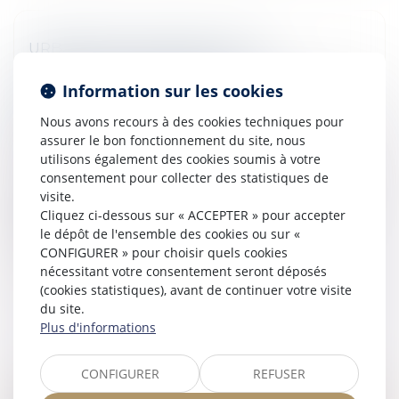
URBANISME & CONSTRUCTION :
PRODUCTION D'ÉNERGIES
Information sur les cookies
RENOUVELABLES OU SYSTÈME DE
VÉGÉTALISATION SUR LES TOITURES DU
Nous avons recours à des cookies techniques pour
BÂTIMENT
assurer le bon fonctionnement du site, nous
Droit immobilier
/
Droit de la construction
utilisons également des cookies soumis à votre
consentement pour collecter des statistiques de
Le décret n° 2023-1208 du 18 décembre 2023 définit
visite.
la rénovation lourde et les exonérations relatives à
Cliquez ci-dessous sur « ACCEPTER » pour accepter
l'intégration d'un procédé de production d'énergies
le dépôt de l'ensemble des cookies ou sur «
renouvelables (par ex...
CONFIGURER » pour choisir quels cookies
nécessitant votre consentement seront déposés
Lire la suite
(cookies statistiques), avant de continuer votre visite
du site.
Plus d'informations
CONFIGURER
REFUSER