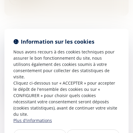
Information sur les cookies
COMMENT S'EXERCE L'AUTORITÉ
PARENTALE DES PARENTS SÉPARÉS LORS
Nous avons recours à des cookies techniques pour
assurer le bon fonctionnement du site, nous
DE LA RENTRÉE SCOLAIRE ?
utilisons également des cookies soumis à votre
Droit de la famille, des personnes et de leur patrimoine
consentement pour collecter des statistiques de
/
Divorce et séparation
visite.
La rentrée scolaire est une étape importante dans
Cliquez ci-dessous sur « ACCEPTER » pour accepter
l’année pour les parents et leurs enfants, surtout
le dépôt de l'ensemble des cookies ou sur «
lorsque les parents sont séparés. Il va falloir mettre en
CONFIGURER » pour choisir quels cookies
place une nouvelle...
nécessitant votre consentement seront déposés
(cookies statistiques), avant de continuer votre visite
Lire la suite
du site.
Plus d'informations