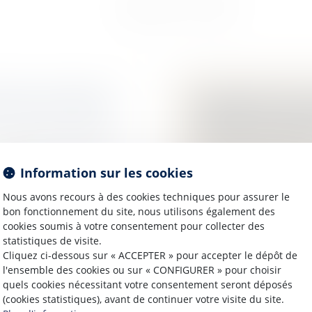
ATION DU RÉGIME
INDEMNISATION D
INTÉRÊTS PATRI
 patrimoine
/
Couples
Droit de la famille, 
et régime matrimoni
Information sur les cookies
il d’État, un homme
Un couple vivait en c
dé un report
aux affaires familiale
Nous avons recours à des cookies techniques pour assurer le
bon fonctionnement du site, nous utilisons également des
un échange de ti...
patrimoniaux. Durant 
cookies soumis à votre consentement pour collecter des
statistiques de visite.
Lire la suite
Cliquez ci-dessous sur « ACCEPTER » pour accepter le dépôt de
l'ensemble des cookies ou sur « CONFIGURER » pour choisir
quels cookies nécessitant votre consentement seront déposés
(cookies statistiques), avant de continuer votre visite du site.