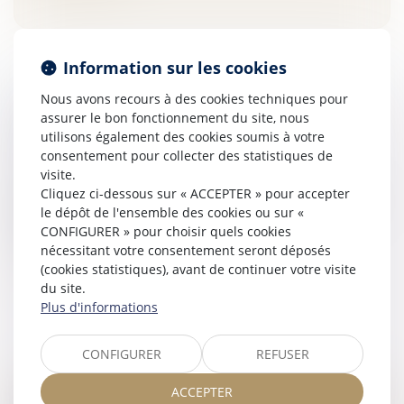
Information sur les cookies
Nous avons recours à des cookies techniques pour
RACHAT DE PARTIE COMMUNE PAR UN
assurer le bon fonctionnement du site, nous
COPROPRIÉTAIRE : MODE D'EMPLOI
utilisons également des cookies soumis à votre
consentement pour collecter des statistiques de
Droit immobilier
/
Copropriété
visite.
Dans une copropriété, les parties communes
Cliquez ci-dessous sur « ACCEPTER » pour accepter
appartiennent à l'ensemble des copropriétaires et sont
le dépôt de l'ensemble des cookies ou sur «
utilisées collectivement, comme les couloirs, les
CONFIGURER » pour choisir quels cookies
espaces verts, ou encore les...
nécessitant votre consentement seront déposés
(cookies statistiques), avant de continuer votre visite
Lire la suite
du site.
Plus d'informations
CONFIGURER
REFUSER
ACCEPTER