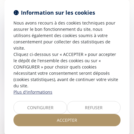
Information sur les cookies
Nous avons recours à des cookies techniques pour
LE SYNDIC DOIT ACCOMPLIR TOUTES LES
assurer le bon fonctionnement du site, nous
DILIGENCES QUI LUI INCOMBENT DANS LA
utilisons également des cookies soumis à votre
GESTION DES TRAVAUX
consentement pour collecter des statistiques de
Droit immobilier
/
Copropriété
visite.
Cliquez ci-dessous sur « ACCEPTER » pour accepter
Le syndic commet une faute dans l’accomplissement
le dépôt de l'ensemble des cookies ou sur «
de sa mission lorsqu’il n’accomplit pas les diligences lui
CONFIGURER » pour choisir quels cookies
incombant dans la gestion des travaux votés par le
nécessitant votre consentement seront déposés
syndicat des copr...
(cookies statistiques), avant de continuer votre visite
du site.
Lire la suite
Plus d'informations
CONFIGURER
REFUSER
ACCEPTER
LE POIDS COLOSSAL DE L’ÉNERGIE ET DES