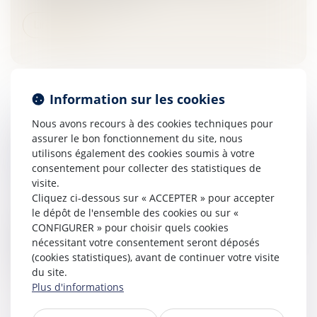
Lire la suite
Information sur les cookies
Nous avons recours à des cookies techniques pour
LA DONATION EFFECTUÉE AU PROFIT DU
assurer le bon fonctionnement du site, nous
CONJOINT DE L’ÉPOUX SUCCESSIBLE N’EST
utilisons également des cookies soumis à votre
PAS RAPPORTABLE
consentement pour collecter des statistiques de
Droit de la famille, des personnes et de leur patrimoine
visite.
/
Patrimoine et succession
Cliquez ci-dessous sur « ACCEPTER » pour accepter
le dépôt de l'ensemble des cookies ou sur «
Un défunt laissait pour lui succéder son fils et sa fille
CONFIGURER » pour choisir quels cookies
elle-même décédée, aux droits de laquelle venaient
nécessitant votre consentement seront déposés
ses fils. Le de cujus avait de son vivant effectué
(cookies statistiques), avant de continuer votre visite
plusieurs donatio...
du site.
Plus d'informations
Lire la suite