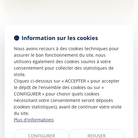
Information sur les cookies
INDIVISION ET LICITATION : RAPPEL DE LA
Nous avons recours à des cookies techniques pour
NÉCESSITÉ D’UN PARTAGE IMPOSSIBLE EN
assurer le bon fonctionnement du site, nous
NATURE
utilisons également des cookies soumis à votre
Droit de la famille, des personnes et de leur patrimoine
consentement pour collecter des statistiques de
/
Patrimoine et succession
visite.
En matière de partage successoral, l'article 1377 du
Cliquez ci-dessous sur « ACCEPTER » pour accepter
Code de procédure civile pose le principe selon lequel
le dépôt de l'ensemble des cookies ou sur «
la licitation des biens indivis ne peut être ordonnée que
CONFIGURER » pour choisir quels cookies
si ces bien...
nécessitant votre consentement seront déposés
(cookies statistiques), avant de continuer votre visite
Lire la suite
du site.
Plus d'informations
CONFIGURER
REFUSER