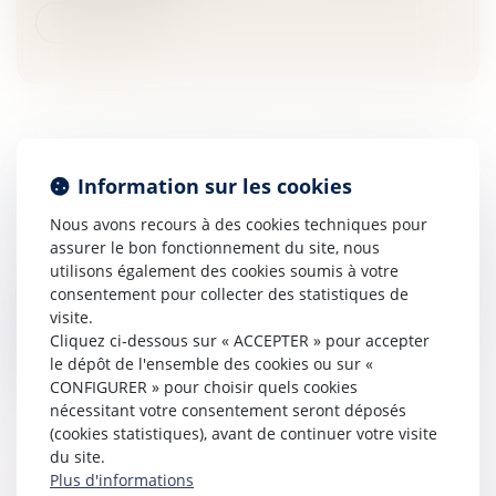
Lire la suite
Information sur les cookies
DROITS DE SUCCESSION: LES AVANTAGES
FISCAUX DE L'ASSURANCE-VIE EN DANGER ?
Nous avons recours à des cookies techniques pour
Droit de la famille, des personnes et de leur patrimoine
assurer le bon fonctionnement du site, nous
/
Patrimoine et succession
utilisons également des cookies soumis à votre
consentement pour collecter des statistiques de
La commission des Finances de l'Assemblée nationale
visite.
a adopté ce jeudi 17 octobre un amendement pour
Cliquez ci-dessous sur « ACCEPTER » pour accepter
augmenter la fiscalité sur les assurances vie dans le
le dépôt de l'ensemble des cookies ou sur «
cadre d'une succession....
CONFIGURER » pour choisir quels cookies
nécessitant votre consentement seront déposés
Lire la suite
(cookies statistiques), avant de continuer votre visite
du site.
Plus d'informations