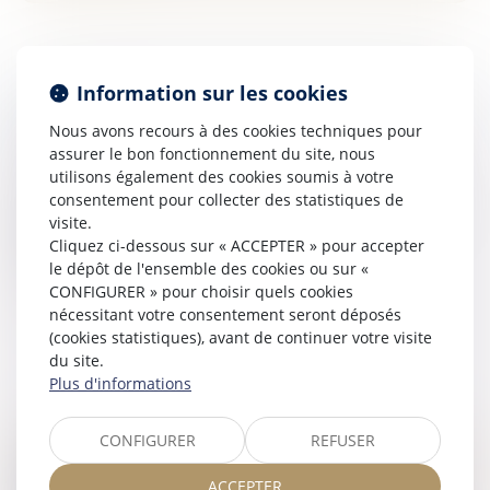
Information sur les cookies
ENCADREMENT DES LOYERS : PETIT POINT
Nous avons recours à des cookies techniques pour
SUR LES SANCTIONS APPLICABLES
assurer le bon fonctionnement du site, nous
Droit immobilier
utilisons également des cookies soumis à votre
Une réponse ministérielle récapitule les moyens
consentement pour collecter des statistiques de
d'encourager et de faire respecter l'encadrement des
visite.
loyers des logements dans les zones où il est
Cliquez ci-dessous sur « ACCEPTER » pour accepter
applicable...
le dépôt de l'ensemble des cookies ou sur «
CONFIGURER » pour choisir quels cookies
Lire la suite
nécessitant votre consentement seront déposés
(cookies statistiques), avant de continuer votre visite
du site.
Plus d'informations
CONFIGURER
REFUSER
EXEQUATUR ET AUTORITÉ DE CHOSE
ACCEPTER