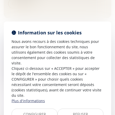
Lire la suite
Information sur les cookies
Nous avons recours à des cookies techniques pour
TRAVAUX EN COPROPRIÉTÉ : QUELLE
assurer le bon fonctionnement du site, nous
ASSEMBLÉE DOIT DÉCIDER ?
utilisons également des cookies soumis à votre
Droit immobilier
/
Copropriété
consentement pour collecter des statistiques de
Dans un arrêt du 6 février 2025, la Cour de cassation a
visite.
rappelé le principe selon lequel, lorsque des travaux
Cliquez ci-dessous sur « ACCEPTER » pour accepter
affectent à la fois des parties communes générales et
le dépôt de l'ensemble des cookies ou sur «
des parties c...
CONFIGURER » pour choisir quels cookies
nécessitant votre consentement seront déposés
Lire la suite
(cookies statistiques), avant de continuer votre visite
du site.
Plus d'informations
CONFIGURER
REFUSER