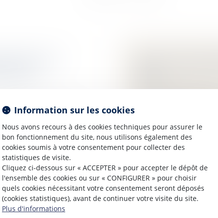
QUE PAS AUX
PEUT-ON AGIR EN
CTIVITÉ
ANS ?
Droit de la famille, 
Patrimoine et succes
Information sur les cookies
En l'absence d'un tex
ouvrage ainsi que ses
l’action en recel succ
Nous avons recours à des cookies techniques pour assurer le
 1792-7 du Code civil
bon fonctionnement du site, nous utilisons également des
quinquennale de droi
t...
cookies soumis à votre consentement pour collecter des
statistiques de visite.
Lire la suite
Cliquez ci-dessous sur « ACCEPTER » pour accepter le dépôt de
l'ensemble des cookies ou sur « CONFIGURER » pour choisir
quels cookies nécessitant votre consentement seront déposés
(cookies statistiques), avant de continuer votre visite du site.
Plus d'informations