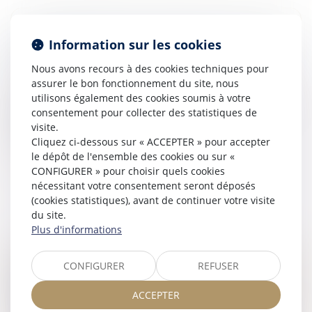
ENCADREMENT DES LOYERS : PETIT POINT
Information sur les cookies
SUR LES SANCTIONS APPLICABLES
Nous avons recours à des cookies techniques pour
Droit immobilier
assurer le bon fonctionnement du site, nous
Une réponse ministérielle récapitule les moyens
utilisons également des cookies soumis à votre
d'encourager et de faire respecter l'encadrement des
consentement pour collecter des statistiques de
loyers des logements dans les zones où il est
visite.
applicable...
Cliquez ci-dessous sur « ACCEPTER » pour accepter
le dépôt de l'ensemble des cookies ou sur «
Lire la suite
CONFIGURER » pour choisir quels cookies
nécessitant votre consentement seront déposés
(cookies statistiques), avant de continuer votre visite
du site.
Plus d'informations
CONFIGURER
REFUSER
EXEQUATUR ET AUTORITÉ DE CHOSE
JUGÉE : LA DISSIMULATION D’UNE
ACCEPTER
PRESTATION COMPENSATOIRE CONSTITUE