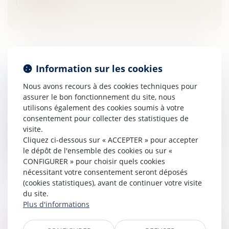
Lire la suite
Information sur les cookies
RÉTRACTATION D’UN AVANT-CONTRAT DE
Nous avons recours à des cookies techniques pour
VENTE EN IMMOBILIER
assurer le bon fonctionnement du site, nous
Droit immobilier
/
Droit de la propriété
utilisons également des cookies soumis à votre
Lors d’un achat d’un bien immobilier, il y a souvent un
consentement pour collecter des statistiques de
avant-contrat (compromis ou promesse de vente), qui
visite.
est signé. Un futur acquéreur peut-il revenir sur sa
Cliquez ci-dessous sur « ACCEPTER » pour accepter
décision d’achat...
le dépôt de l'ensemble des cookies ou sur «
CONFIGURER » pour choisir quels cookies
Lire la suite
nécessitant votre consentement seront déposés
(cookies statistiques), avant de continuer votre visite
du site.
Plus d'informations