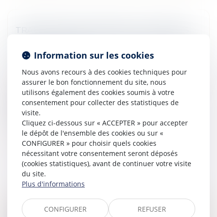
TRANSPORTS EN COMMUN : LES FEMMES
1ÈRES VICTIMES DE VIOLENCES SEXUELLES |
VIE-PUBLIQUE.FR
Information sur les cookies
Droit de la famille, des personnes et de leur patrimoine
Nous avons recours à des cookies techniques pour
/
Violences familiales
assurer le bon fonctionnement du site, nous
91% des victimes de violences sexistes ou sexuelles
utilisons également des cookies soumis à votre
(VSS) dans les transports en commun sont des
consentement pour collecter des statistiques de
femmes. Les transports franciliens sont
visite.
particulièrement pointés avec 7 femmes s...
Cliquez ci-dessous sur « ACCEPTER » pour accepter
le dépôt de l'ensemble des cookies ou sur «
Lire la suite
CONFIGURER » pour choisir quels cookies
nécessitant votre consentement seront déposés
(cookies statistiques), avant de continuer votre visite
du site.
Plus d'informations
CONFIGURER
REFUSER
DPE FRAUDULEUX : LE GOUVERNEMENT