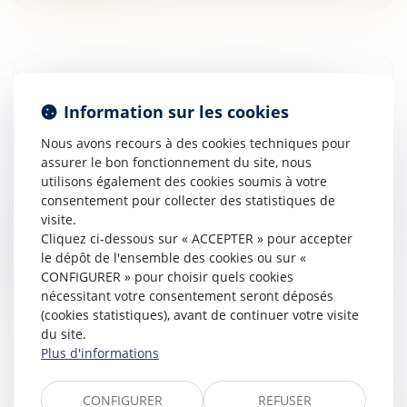
VIOLENCES FAITES AUX FEMMES : FAUT-IL
Information sur les cookies
RÉFORMER L’INCAPACITÉ TOTALE DE
TRAVAIL, OU PLUTÔT L’UTILISER
Nous avons recours à des cookies techniques pour
assurer le bon fonctionnement du site, nous
CORRECTEMENT ?
utilisons également des cookies soumis à votre
Droit de la famille, des personnes et de leur patrimoine
consentement pour collecter des statistiques de
/
Violences familiales
visite.
Notion juridique précise, l’incapacité totale de travail
Cliquez ci-dessous sur « ACCEPTER » pour accepter
mériterait d’être appliquée différemment, afin de
le dépôt de l'ensemble des cookies ou sur «
mieux rendre compte de la durée de vie gâchée des
CONFIGURER » pour choisir quels cookies
victimes de violence...
nécessitant votre consentement seront déposés
(cookies statistiques), avant de continuer votre visite
Lire la suite
du site.
Plus d'informations
CONFIGURER
REFUSER