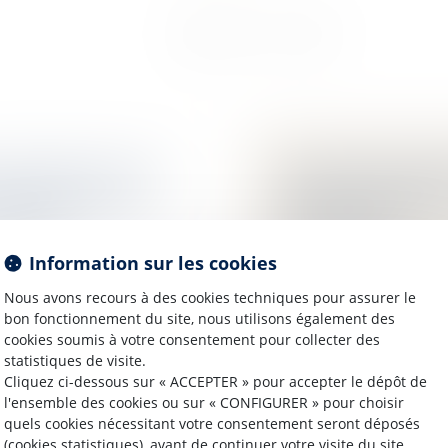
 SANS EFFET SUR
LOCATION MEUBLÉ
RESCRIPTION DE
REBONDISSEMENTS
DEMNITÉ
D’ÉTONNER !
Droit immobilier
/
Dro
Information sur les cookies
On rappellera à titre
Nous avons recours à des cookies techniques pour assurer le
modifié en profondeu
actions personnelles
bon fonctionnement du site, nous utilisons également des
meublés de tourisme. D
compter du jour où le
cookies soumis à votre consentement pour collecter des
.
statistiques de visite.
Cliquez ci-dessous sur « ACCEPTER » pour accepter le dépôt de
l'ensemble des cookies ou sur « CONFIGURER » pour choisir
Lire la suite
quels cookies nécessitant votre consentement seront déposés
(cookies statistiques), avant de continuer votre visite du site.